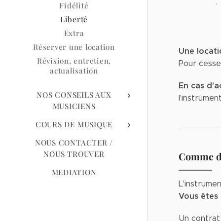
.
Fidélité
Liberté
Extra
Réserver une location
Une locat
Révision, entretien,
Pour cesser
actualisation
En cas d'a
NOS CONSEILS AUX
l'instrumen
MUSICIENS
COURS DE MUSIQUE
NOUS CONTACTER /
NOUS TROUVER
Comme da
MEDIATION
L'instrumen
Vous êtes
Un contrat