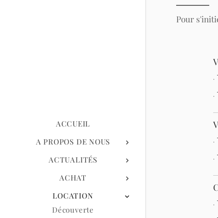
Pour s'init
V
.
.
V
ACCUEIL
.
A PROPOS DE NOUS
.
ACTUALITÉS
ACHAT
C
LOCATION
.
Découverte