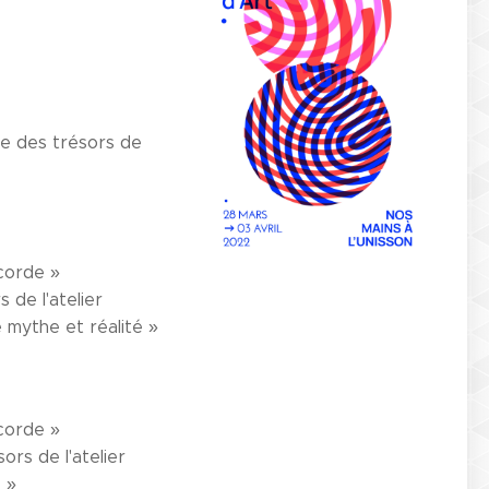
te des trésors de
 corde »
 de l'atelier
e mythe et réalité »
 corde »
ors de l'atelier
Z »