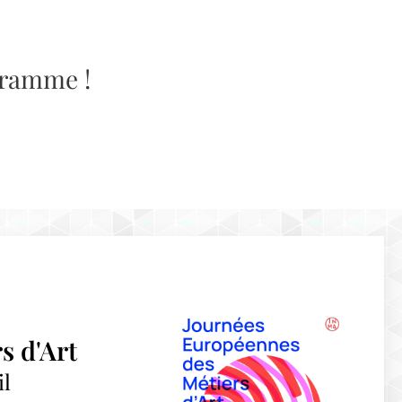
gramme !
s d'Art
il