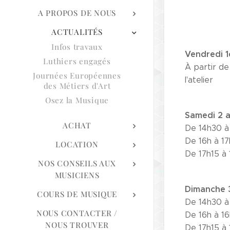
A PROPOS DE NOUS
ACTUALITÉS
Infos travaux
Vendredi 1e
Luthiers engagés
À partir de
Journées Européennes
l'atelier
des Métiers d'Art
Osez la Musique
Samedi 2 a
ACHAT
De 14h30 à 
De 16h à 17
LOCATION
De 17h15 à 
NOS CONSEILS AUX
MUSICIENS
Dimanche 3
COURS DE MUSIQUE
De 14h30 à 
NOUS CONTACTER /
De 16h à 16
NOUS TROUVER
De 17h15 à 