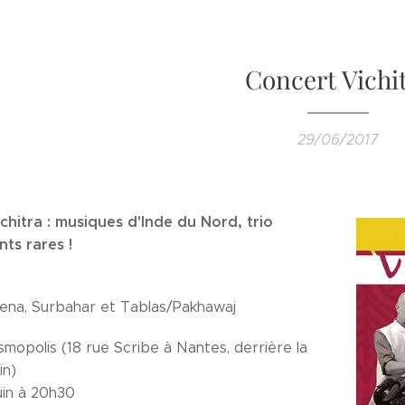
Concert Vichi
29/06/2017
chitra : musiques d'Inde du Nord, trio
nts rares !
eena, Surbahar et Tablas/Pakhawaj
mopolis (18 rue Scribe à Nantes, derrière la
in)
juin à 20h30